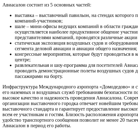
Авиасалон состоит из 5 основных частей:
выставка – выставочный павильон, на стендах которого 
компаний-участников;
шале – мини-офисы ведущих компаний в области гражда
осуществляется наиболее продуктивное общение участник
представителями компаний, проводятся различные акции
статическая экспозиция воздушных судов и оборудовани
сегмента деловой авиации и авиации общего назначения;
конгрессные мероприятия, которые будут проводиться в к
центре;
развлекательная и шоу-программа для посетителей Авиа
проводить демонстрационные полеты воздушных судов де
пассажирами на борту.
Инфраструктура Международного аэропорта «Домодедово» и ст
его наземных и воздушных служб требованиям безопасности п
высокое качество и надежность проведения Авиасалона. Совр
организации выставочного городка отвечает новейшим требо
выставочного стандарта и гарантирует предоставление высоко
всем ее участникам и гостям. Близость расположения аэропорт
удобство транспортного сообщения позволит не менее 20 тысяч
Авиасалон в период его работы.