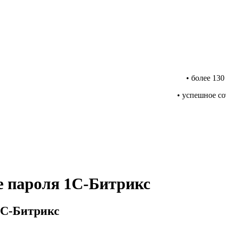
• более 13
• успешное с
е пароля 1С-Битрикс
1С-Битрикс