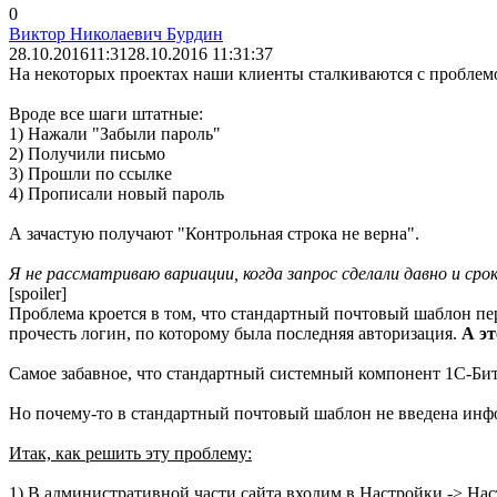
0
Виктор Николаевич Бурдин
28.10.2016
11:31
28.10.2016 11:31:37
На некоторых проектах наши клиенты сталкиваются с проблемо
Вроде все шаги штатные:
1) Нажали "Забыли пароль"
2) Получили письмо
3) Прошли по ссылке
4) Прописали новый пароль
А зачастую получают "Контрольная строка не верна".
Я не рассматриваю вариации, когда запрос сделали давно и сро
[spoiler]
Проблема кроется в том, что стандартный почтовый шаблон пер
прочесть логин, по которому была последняя авторизация.
А эт
Самое забавное, что стандартный системный компонент 1С-Бит
Но почему-то в стандартный почтовый шаблон не введена инф
Итак, как решить эту проблему:
1) В административной части сайта входим в Настройки -> Наст