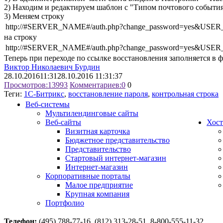
2) Находим и редактируем шаблон с "Типом почтового событ
3) Меняем строку
http://#SERVER_NAME#/auth.php?change_password=ye
на строку
http://#SERVER_NAME#/auth.php?change_password=y
Теперь при переходе по ссылке восстановления заполняется в ф
Виктор Николаевич Бурдин
28.10.2016
11:31
28.10.2016 11:31:37
Просмотров:
13993
Комментариев:
0
0
Теги:
1С-Битрикс
,
восстановление пароля
,
контрольная строка
Веб-системы
Мультилендинговые сайты
Веб-сайты
Хост
Визитная карточка
Бюджетное представительство
Представительство
Стартовый интернет-магазин
Интернет-магазин
Корпоративные порталы
Малое предприятие
Крупная компания
Портфолио
Телефон:
(495) 788-77-16, (812) 313-28-51, 8-800-555-11-32