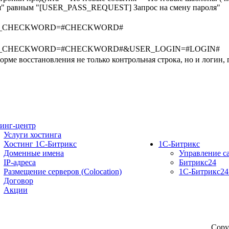
ия" равным "[USER_PASS_REQUEST] Запрос на смену пароля"
s&USER_CHECKWORD=#CHECKWORD#
es&USER_CHECKWORD=#CHECKWORD#&USER_LOGIN=#LOGIN#
орме восстановления не только контрольная строка, но и логин,
инг-центр
Услуги хостинга
Хостинг 1С-Битрикс
1С-Битрикс
Доменные имена
Управление с
IP-адреса
Битрикс24
Размещение серверов (Colocation)
1C-Битрикс24
Договор
Акции
Copy