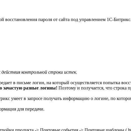
й восстановления пароля от сайта под управлением 1С-Битрикс
к действия контрольной строки истек.
едает в письме логин, на который осуществляется попытка восст
о зачастую разные логины!
Поэтому и получается, что строка 
рикс умеет в запросе получать информацию о логине, по которо
ормация для передачи.
ройки продукта -> Почтовые события -> Почтовые шаблоны ( http: