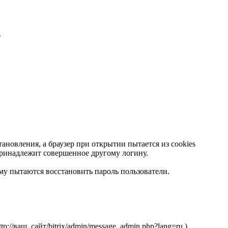
.
ановления, а браузер при открытии пытается из cookies
принадлежит совершенное другому логину.
му пытаются восстановить пароль пользователи.
//ваш_сайт/bitrix/admin/message_admin.php?lang=ru )