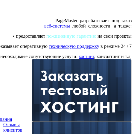
PageMaster разрабатывает под заказ
веб-системы
любой сложности, а также:
• предоставляет
пожизненную гарантию
на свои проекты
оказывает оперативную
техническую поддержку
в режиме 24 / 7
е необходимые сопутствующие услуги:
хостинг
, консалтинг и т.д.
пания
Отзывы
клиентов