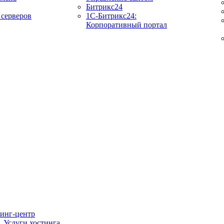
Битрикс24
 серверов
1C-Битрикс24:
Корпоративный портал
инг-центр
Услуги хостинга