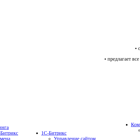
• 
• предлагает вс
Ком
инга
-Битрикс
1С-Битрикс
мена
Управление сайтом